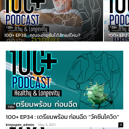
100+
100+
100+ EP38 : คุณจะอายุยืนได้สักแค่ไหน?
100+ EP37 
100+
100+ EP34 : เตรียมพร้อม ก่อนฉีด “วัคซีนโควิด”
kinyupen_admin
-
May 6, 2021
0