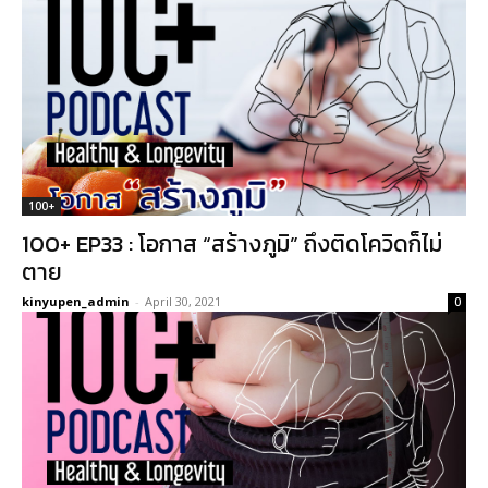
100+
100+ EP33 : โอกาส “สร้างภูมิ” ถึงติดโควิดก็ไม่
ตาย
kinyupen_admin
-
April 30, 2021
0