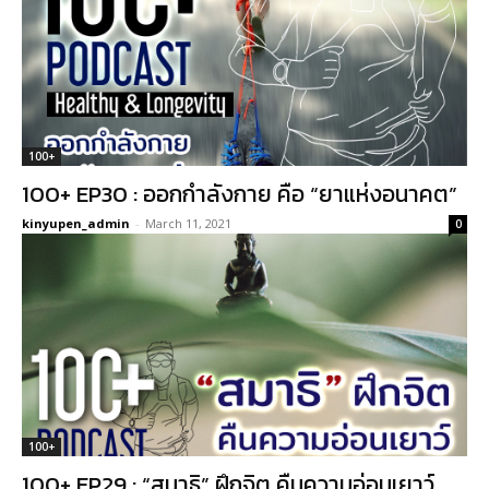
100+
100+ EP30 : ออกกำลังกาย คือ “ยาแห่งอนาคต”
kinyupen_admin
-
March 11, 2021
0
100+
100+ EP29 : “สมาธิ” ฝึกจิต คืนความอ่อนเยาว์