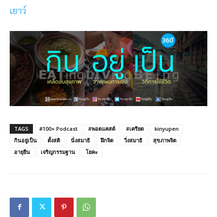
เยาว์
TAGS
#100+ Podcast
#พอดแคสต์
#เครียด
kinyupen
กินอยู่เป็น
ตั้งสติ
นั่งสมาธิ
ฝึกจิต
วิ่งสมาธิ
สุขภาพจิต
อายุยืน
เจริญกรรมฐาน
โยคะ