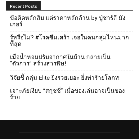
Recent Posts
ข้อคิดหลักสิบ แต่ราคาหลักล้าน by ปู่ชาร์ลี มัง
เกอร์
รู้หรือไม่? #โรคซึมเศร้า เจอในคนกลุ่มไหนมาก
ที่สุด
เมื่อน้ำหอมปรับอากาศในบ้าน กลายเป็น
“ตัวการ” สร้างสารพิษ!
วิจัยชี้ กลุ่ม Elite ยิ่งรวยเยอะ ยิ่งทำร้ายโลก?!
เจาะภัยเงียบ “สกุชชี่” เมื่อของเล่นอาจเป็นของ
ร้าย