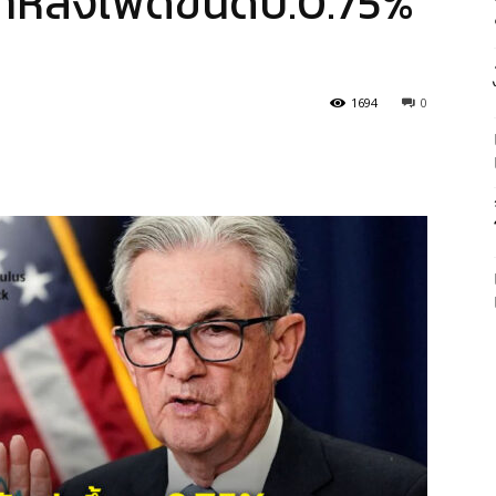
กาหลังเฟดขึ้นดบ.0.75%
1694
0