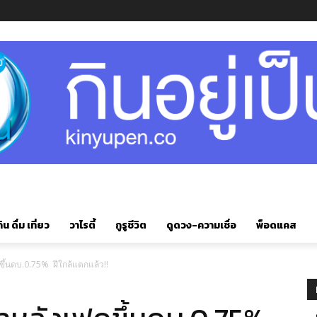
ิน ดื่ม เที่ยว
วาไรตี้
กูรูชีวิต
ดูดวง-ความเชื่อ
พ็อดแคส
ขึ้นดบ.0.75% ฝีใกล้แตกแล้ว!!