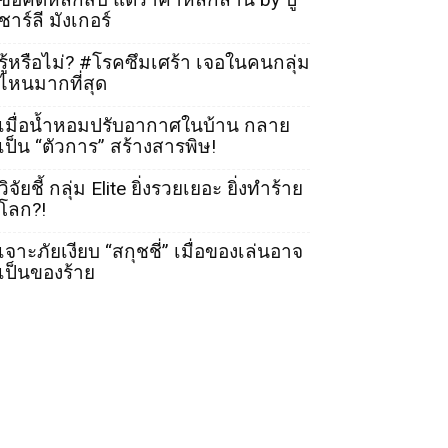
ชาร์ลี มังเกอร์
รู้หรือไม่? #โรคซึมเศร้า เจอในคนกลุ่ม
ไหนมากที่สุด
เมื่อน้ำหอมปรับอากาศในบ้าน กลาย
เป็น “ตัวการ” สร้างสารพิษ!
วิจัยชี้ กลุ่ม Elite ยิ่งรวยเยอะ ยิ่งทำร้าย
โลก?!
เจาะภัยเงียบ “สกุชชี่” เมื่อของเล่นอาจ
เป็นของร้าย