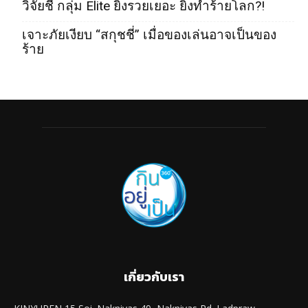
วิจัยชี้ กลุ่ม Elite ยิ่งรวยเยอะ ยิ่งทำร้ายโลก?!
เจาะภัยเงียบ “สกุชชี่” เมื่อของเล่นอาจเป็นของ
ร้าย
เกี่ยวกับเรา