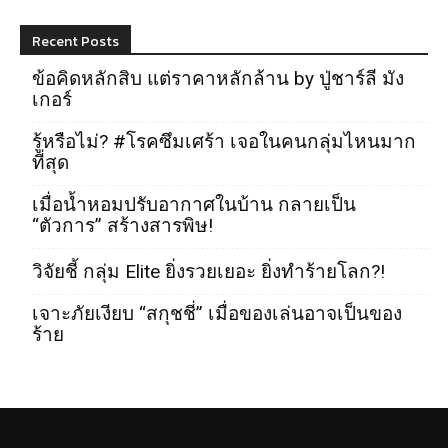
Recent Posts
ข้อคิดหลักสิบ แต่ราคาหลักล้าน by ปู่ชาร์ลี มัง
เกอร์
รู้หรือไม่? #โรคซึมเศร้า เจอในคนกลุ่มไหนมาก
ที่สุด
เมื่อน้ำหอมปรับอากาศในบ้าน กลายเป็น
“ตัวการ” สร้างสารพิษ!
วิจัยชี้ กลุ่ม Elite ยิ่งรวยเยอะ ยิ่งทำร้ายโลก?!
เจาะภัยเงียบ “สกุชชี่” เมื่อของเล่นอาจเป็นของ
ร้าย