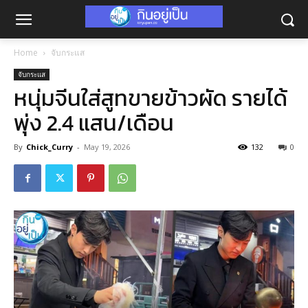
Home
จับกระแส
จับกระแส
หนุ่มจีนใส่สูทขายข้าวผัด รายได้
พุ่ง 2.4 แสน/เดือน
By
Chick_Curry
-
May 19, 2026
132
0