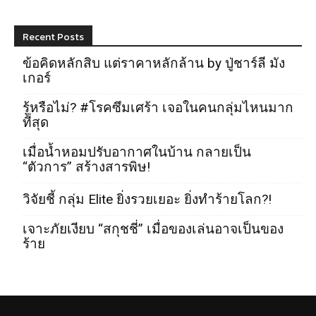
Recent Posts
ข้อคิดหลักสิบ แต่ราคาหลักล้าน by ปู่ชาร์ลี มัง
เกอร์
รู้หรือไม่? #โรคซึมเศร้า เจอในคนกลุ่มไหนมาก
ที่สุด
เมื่อน้ำหอมปรับอากาศในบ้าน กลายเป็น
“ตัวการ” สร้างสารพิษ!
วิจัยชี้ กลุ่ม Elite ยิ่งรวยเยอะ ยิ่งทำร้ายโลก?!
เจาะภัยเงียบ “สกุชชี่” เมื่อของเล่นอาจเป็นของ
ร้าย