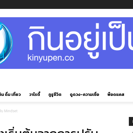
ิน ดื่ม เที่ยว
วาไรตี้
กูรูชีวิต
ดูดวง-ความเชื่อ
พ็อดแคส
ปรับ Mindset