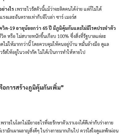
อย่างไร
เพราะไวรัสตัวนี้แม้ว่าจะติดคนได้ง่าย แต่ก็ไม่ได้
แรงและอันตรายเท่ากับอีโบล่า ซาร์ เมอร์ส
ควิด-19 อายุน้อยกว่า 65 ปี มีภูมิคุ้มกันและไม่มีโรคประจำตัว
ชีวิต หรือ ไม่สบายหนักขึ้นเกือบ 100% ซึ่งสิ่งที่รัฐบาลแต่ละ
่ให้มากกว่านี้ โดยควบคุมให้คนอยู่บ้าน หมั่นล้างมือ ดูแล
รัสให้อยู่ในวงจำกัด ไม่ได้เป็นการทำให้หายไป
ือการสร้างภูมิคุ้มกันเพิ่ม”
พราะในโลกไม่มียาอะไรที่จะรักษาตัวเราเองได้ดีเท่ากับร่างกาย
แต่เรามักเผาผลาญสิ่งดีๆ ในร่างกายมากเกินไป ควรใส่ใจดูแลพักผ่อน