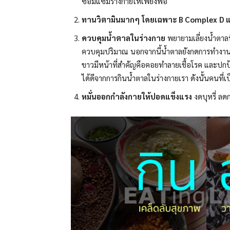
ซ่อมแซมร่างกายให้เพียงพอ
ทานวิตามินมากๆ โดยเฉพาะ
B Complex D และ
ควบคุมน้ำตาลในร่างกาย
พยายามเลี่ยงน้ำตาลท
ควบคุมปริมาณ นอกจากนี้น้ำตาลยังกดการทำงานข
ขาวมีหน้าที่สำคัญคือคอยทำลายเชื้อโรค และปกป้
ได้ดีจากการกินน้ำตาลในร่างกายเรา ดังนั้นคนที่
หมั่นออกกำลังกายให้ปอดแข็งแรง
งดบุหรี่ ลด