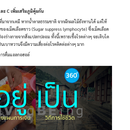
 C เพิ่มเสริมภูมิคุ้มกัน
ี่มาจากเคมี หากน้ำตาลธรรมชาติ จากผักผลไม้ยังทานได้ แต่ให้
องเม็ดเลือดขาว (Sugar suppress lymphocyte) ซึ่งเม็ดเลือด
องร่างกายจากสิ่งแปลกปลอม ทั้งนี้เพราะเชื้อโรคต่างๆ จะเติบโต
เป็นเบาหวานจึงมีความเสี่ยงต่อโรคติดต่อต่างๆ มาก
การดื่มแอลกอฮอล์