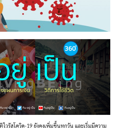
ิไวรัสโควิด-19 ยังคงเพิ่มขึ้นทุกวัน และเริ่มมีความ