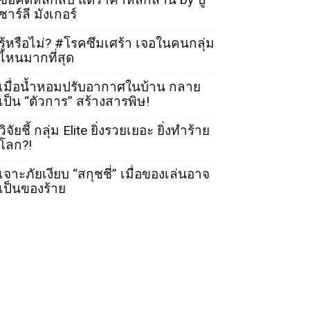
ชาร์ลี มังเกอร์
รู้หรือไม่? #โรคซึมเศร้า เจอในคนกลุ่ม
ไหนมากที่สุด
เมื่อน้ำหอมปรับอากาศในบ้าน กลาย
เป็น “ตัวการ” สร้างสารพิษ!
วิจัยชี้ กลุ่ม Elite ยิ่งรวยเยอะ ยิ่งทำร้าย
โลก?!
เจาะภัยเงียบ “สกุชชี่” เมื่อของเล่นอาจ
เป็นของร้าย