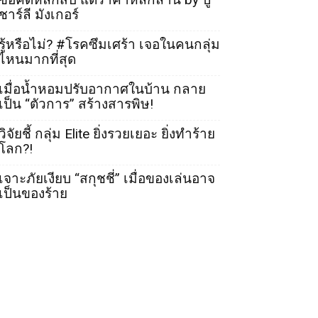
ชาร์ลี มังเกอร์
รู้หรือไม่? #โรคซึมเศร้า เจอในคนกลุ่ม
ไหนมากที่สุด
เมื่อน้ำหอมปรับอากาศในบ้าน กลาย
เป็น “ตัวการ” สร้างสารพิษ!
วิจัยชี้ กลุ่ม Elite ยิ่งรวยเยอะ ยิ่งทำร้าย
โลก?!
เจาะภัยเงียบ “สกุชชี่” เมื่อของเล่นอาจ
เป็นของร้าย