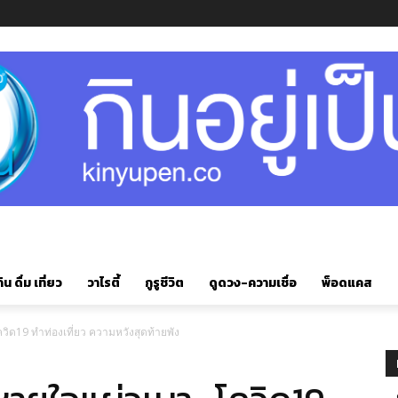
ิน ดื่ม เที่ยว
วาไรตี้
กูรูชีวิต
ดูดวง-ความเชื่อ
พ็อดแคส
ควิด19 ทำท่องเที่ยว ความหวังสุดท้ายพัง