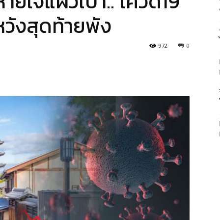
หายใจแผ่วเบา.. โควิด19
หวังสุดท้ายพัง
972
0