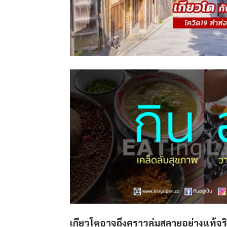
เกียวโตอาจถึงคราวล่มสลายอย่างแท้จร