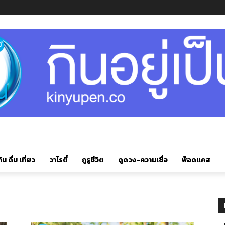
ิน ดื่ม เที่ยว
วาไรตี้
กูรูชีวิต
ดูดวง-ความเชื่อ
พ็อดแคส