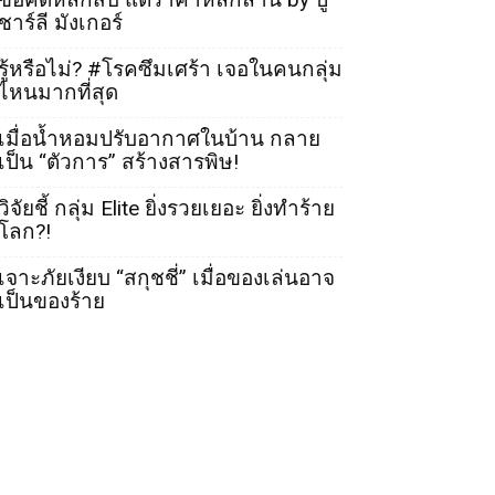
ชาร์ลี มังเกอร์
รู้หรือไม่? #โรคซึมเศร้า เจอในคนกลุ่ม
ไหนมากที่สุด
เมื่อน้ำหอมปรับอากาศในบ้าน กลาย
เป็น “ตัวการ” สร้างสารพิษ!
วิจัยชี้ กลุ่ม Elite ยิ่งรวยเยอะ ยิ่งทำร้าย
โลก?!
เจาะภัยเงียบ “สกุชชี่” เมื่อของเล่นอาจ
เป็นของร้าย