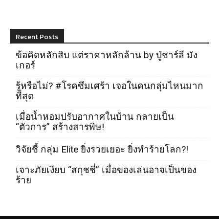
Recent Posts
ข้อคิดหลักสิบ แต่ราคาหลักล้าน by ปู่ชาร์ลี มัง
เกอร์
รู้หรือไม่? #โรคซึมเศร้า เจอในคนกลุ่มไหนมาก
ที่สุด
เมื่อน้ำหอมปรับอากาศในบ้าน กลายเป็น
“ตัวการ” สร้างสารพิษ!
วิจัยชี้ กลุ่ม Elite ยิ่งรวยเยอะ ยิ่งทำร้ายโลก?!
เจาะภัยเงียบ “สกุชชี่” เมื่อของเล่นอาจเป็นของ
ร้าย