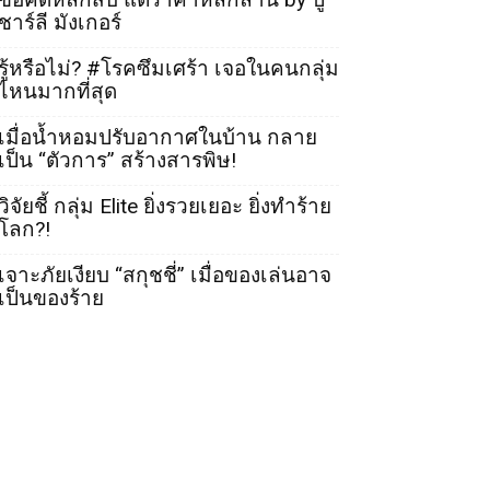
ชาร์ลี มังเกอร์
รู้หรือไม่? #โรคซึมเศร้า เจอในคนกลุ่ม
ไหนมากที่สุด
เมื่อน้ำหอมปรับอากาศในบ้าน กลาย
เป็น “ตัวการ” สร้างสารพิษ!
วิจัยชี้ กลุ่ม Elite ยิ่งรวยเยอะ ยิ่งทำร้าย
โลก?!
เจาะภัยเงียบ “สกุชชี่” เมื่อของเล่นอาจ
เป็นของร้าย