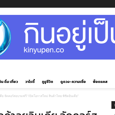
ิน ดื่ม เที่ยว
วาไรตี้
กูรูชีวิต
ดูดวง-ความเชื่อ
พ็อดแคส
ีย จัดคอร์สอบรมฟรี “เปิดโอกาสใหม่ สินค้าไทย พิชิตอินเดีย”