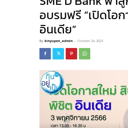
SME D Bank พาลูกค
อบรมฟรี “เปิดโอกา
อินเดีย”
By
kinyupen_admin
-
October 26, 2023