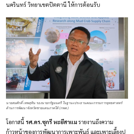
นครินทร์ วิทยาเขตปัตตานี ให้การต้อนรับ
นายสมศักดิ์ เทพสุทิน รองนายกรัฐมนตรี ในฐานะประธานคณะกรรมการยุทธศาสตร์
ด้านการพัฒนาจังหวัดชายแดนภาคใต้ (กพต.)
โอกาสนี้
รศ.ดร.ซุกรี หะยีสาแม
รายงานถึงความ
ก้าวหน้าของการพัฒนาการเพาะพันธุ์ และเพาะเลี้ยงปู