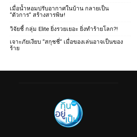
เมื่อน้ำหอมปรับอากาศในบ้าน กลายเป็น
“ตัวการ” สร้างสารพิษ!
วิจัยชี้ กลุ่ม Elite ยิ่งรวยเยอะ ยิ่งทำร้ายโลก?!
เจาะภัยเงียบ “สกุชชี่” เมื่อของเล่นอาจเป็นของ
ร้าย