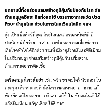
ซดชามนี้ทั้งอร่อยแถมสร้างภูมิคุ้มกันป้องกันโรค ต่อ
ต้านอนุมูลอิสระ อีกทั้งลดไข้ บรรเทาอาการหวัด ปวด
ศีรษะ น้ำมูกไหล ช่วยในการไหลเวียนโลหิต ฯลฯ
กุ้ง
เป็นเนื้อสัตว์ที่อุดมด้วยโคเลสเตอรอลชนิดที่ดี มี
ประโยชน์ต่อร่างกาย สามารถช่วยลดความเสี่ยงต่อการ
เกิดโรคหัวใจได้อีกด้วย รวมทั้งมีธาตุสังกะสีและซีลีเนียม
ในปริมาณสูง ช่วยเสริมสร้างภูมิคุ้มกัน เพิ่มความ
ต้านทานต่อการติดเชื้อ
เครื่องสมุนไพรต้มยำ
เช่น พริก ข่า ตะไคร้ หัวหอม ใบ
มะกรูด เห็ดฟาง กะทิ ยังมีสรรพคุณทางยามากมาย แก้
ท้องอืด แก้ไอ ลดอาการอักเสบ แก้ช้ำใน ขับลมในลำไส้
แก้คลื่นเหียน แก้จุกเสียด ได้ดี ฯลฯ