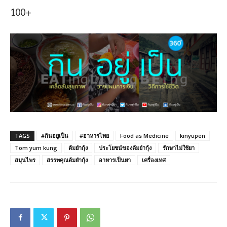
100+
TAGS
#กินอยูเป็น
#อาหารไทย
Food as Medicine
kinyupen
Tom yum kung
ต้มยำกุ้ง
ประโยชน์ของต้มยำกุ้ง
รักษาไม่ใช้ยา
สมุนไพร
สรรพคุณต้มยำกุ้ง
อาหารเป็นยา
เครื่องเทศ