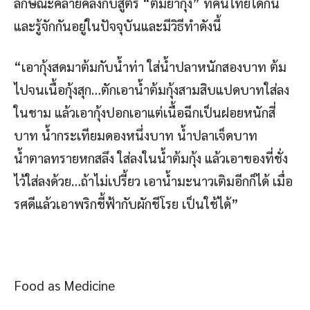
ลักษณะคล้ายคลึงกับสูตร “ต้มยำกุ้ง” ที่คนไทยได้กิน
และรู้จักกันอยู่ในปัจจุบันและมีวิธีทำดังนี้
“เอากุ้งสดมาต้มกับน้ำท่า ใส่น้ำปลาหนักสองบาท ต้ม
ไปจนเนื้อกุ้งสุก…ตักเอาน้ำต้มกุ้งสามสิบแปดบาทใส่ลง
ในชาม แล้วเอากุ้งปอกเอาแต่เนื้อฉีกเป็นฝอยหนักสี่
บาท น้ำกระเทียมดองหนึ่งบาท น้ำปลาเจ็ดบาท
น้ำตาลทรายหกสลึง ใส่ลงในน้ำต้มกุ้ง แล้วเอาของที่ชั่ง
ไว้ใส่ลงด้วย…ถ้าไม่เปรี้ยว เอาน้ำมะนาวเติมอีกก็ได้ เมื่อ
รศดีแล้วเอาพริกชี้ฟ้ากับผักชีโรย เป็นใช้ได้”
Food as Medicine