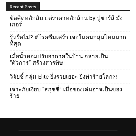
Recent Posts
ข้อคิดหลักสิบ แต่ราคาหลักล้าน by ปู่ชาร์ลี มัง
เกอร์
รู้หรือไม่? #โรคซึมเศร้า เจอในคนกลุ่มไหนมาก
ที่สุด
เมื่อน้ำหอมปรับอากาศในบ้าน กลายเป็น
“ตัวการ” สร้างสารพิษ!
วิจัยชี้ กลุ่ม Elite ยิ่งรวยเยอะ ยิ่งทำร้ายโลก?!
เจาะภัยเงียบ “สกุชชี่” เมื่อของเล่นอาจเป็นของ
ร้าย