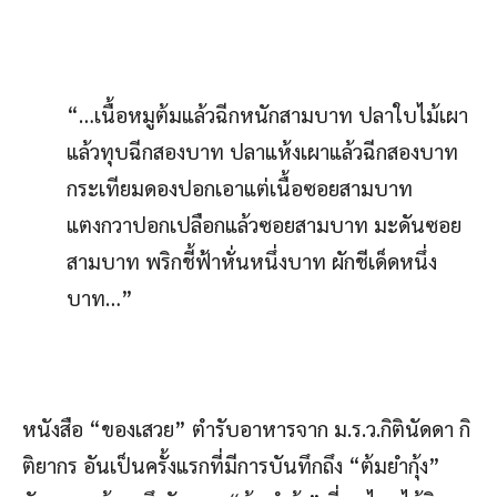
“…เนื้อหมูต้มแล้วฉีกหนักสามบาท ปลาใบไม้เผา
แล้วทุบฉีกสองบาท ปลาแห้งเผาแล้วฉีกสองบาท
กระเทียมดองปอกเอาแต่เนื้อซอยสามบาท
แตงกวาปอกเปลือกแล้วซอยสามบาท มะดันซอย
สามบาท พริกชี้ฟ้าหั่นหนึ่งบาท ผักชีเด็ดหนึ่ง
บาท…”
หนังสือ “ของเสวย” ตำรับอาหารจาก ม.ร.ว.กิตินัดดา กิ
ติยากร อันเป็นครั้งแรกที่มีการบันทึกถึง “ต้มยำกุ้ง”