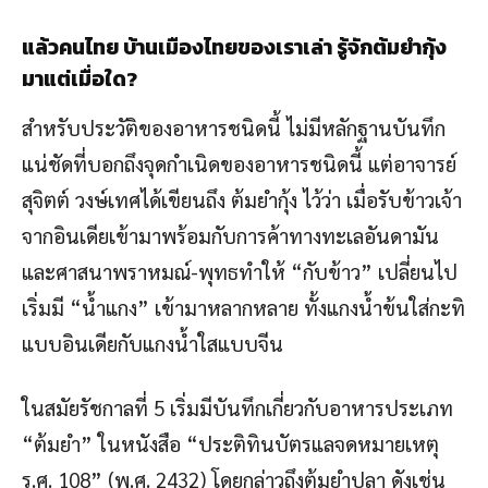
แล้วคนไทย บ้านเมืองไทยของเราเล่า รู้จักต้มยำกุ้ง
มาแต่เมื่อใด
?
สำหรับประวัติของอาหารชนิดนี้ ไม่มีหลักฐานบันทึก
แน่ชัดที่บอกถึงจุดกำเนิดของอาหารชนิดนี้ แต่อาจารย์
สุจิตต์ วงษ์เทศได้เขียนถึง ต้มยำกุ้ง ไว้ว่า เมื่อรับข้าวเจ้า
จากอินเดียเข้ามาพร้อมกับการค้าทางทะเลอันดามัน
และศาสนาพราหมณ์-พุทธทำให้ “กับข้าว” เปลี่ยนไป
เริ่มมี “น้ำแกง” เข้ามาหลากหลาย ทั้งแกงน้ำข้นใส่กะทิ
แบบอินเดียกับแกงน้ำใสแบบจีน
ในสมัยรัชกาลที่ 5 เริ่มมีบันทึกเกี่ยวกับอาหารประเภท
“ต้มยำ” ในหนังสือ “ประติทินบัตรแลจดหมายเหตุ
ร.ศ. 108” (พ.ศ. 2432) โดยกล่าวถึงต้มยำปลา ดังเช่น