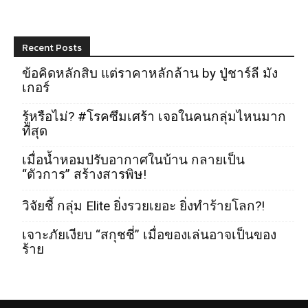
Recent Posts
ข้อคิดหลักสิบ แต่ราคาหลักล้าน by ปู่ชาร์ลี มัง
เกอร์
รู้หรือไม่? #โรคซึมเศร้า เจอในคนกลุ่มไหนมาก
ที่สุด
เมื่อน้ำหอมปรับอากาศในบ้าน กลายเป็น
“ตัวการ” สร้างสารพิษ!
วิจัยชี้ กลุ่ม Elite ยิ่งรวยเยอะ ยิ่งทำร้ายโลก?!
เจาะภัยเงียบ “สกุชชี่” เมื่อของเล่นอาจเป็นของ
ร้าย