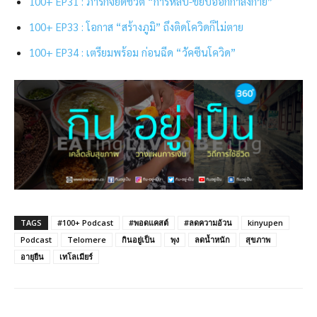
100+ EP31 : ภารกิจยืดชีวิต “การหลับ-ขยับออกกำลังกาย”
100+ EP33 : โอกาส “สร้างภูมิ” ถึงติดโควิดก็ไม่ตาย
100+ EP34 : เตรียมพร้อม ก่อนฉีด “วัคซีนโควิด”
TAGS
#100+ Podcast
#พอดแคสต์
#ลดความอ้วน
kinyupen
Podcast
Telomere
กินอยู่เป็น
พุง
ลดน้ำหนัก
สุขภาพ
อายุยืน
เทโลเมียร์