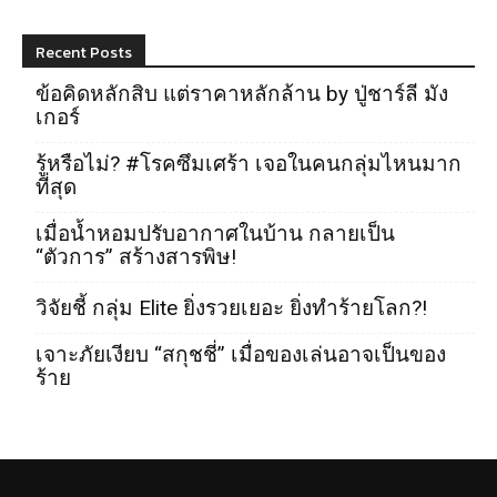
Recent Posts
ข้อคิดหลักสิบ แต่ราคาหลักล้าน by ปู่ชาร์ลี มัง
เกอร์
รู้หรือไม่? #โรคซึมเศร้า เจอในคนกลุ่มไหนมาก
ที่สุด
เมื่อน้ำหอมปรับอากาศในบ้าน กลายเป็น
“ตัวการ” สร้างสารพิษ!
วิจัยชี้ กลุ่ม Elite ยิ่งรวยเยอะ ยิ่งทำร้ายโลก?!
เจาะภัยเงียบ “สกุชชี่” เมื่อของเล่นอาจเป็นของ
ร้าย