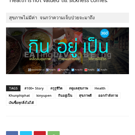
สุขภาพไม่มีค่า จนกว่าความเจ็บป่วยจะมาถึง
TAGS
#100+ Story
#กูรูชีวิต
#ดูแลสุขภาพ
Health
Khunphiphat
kinyupen
กินอยู่เป็น
สุขภาพดี
ออกกำลังกาย
เงินซื้อทุกสิ่งไม่ได้