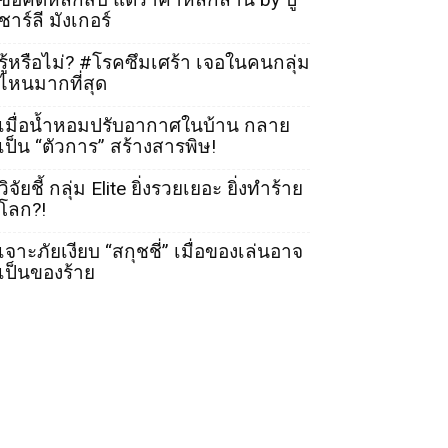
ชาร์ลี มังเกอร์
รู้หรือไม่? #โรคซึมเศร้า เจอในคนกลุ่ม
ไหนมากที่สุด
เมื่อน้ำหอมปรับอากาศในบ้าน กลาย
เป็น “ตัวการ” สร้างสารพิษ!
วิจัยชี้ กลุ่ม Elite ยิ่งรวยเยอะ ยิ่งทำร้าย
โลก?!
เจาะภัยเงียบ “สกุชชี่” เมื่อของเล่นอาจ
เป็นของร้าย