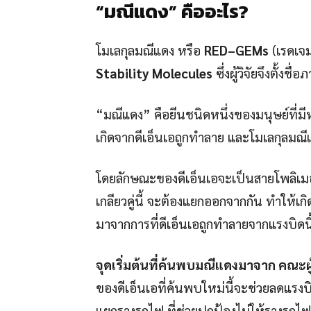
“มณีแดง” คืออะไร?
โมเลกุลมณีแดง หรือ
RED–GEMs
(เรดเจม
Stability Molecules
ซึ่งผู้วิจัยจึงตั้ง
“มณีแดง” คือยีนชนิดหนึ่งของมนุษย์ที่มี
เกิดจากดีเอ็นเอถูกทำลาย และโมเลกุลมณ
โดยลักษณะของดีเอ็นเอจะเป็นสายโพลิเมอร์
เกลียวคู่นี้ จะต้องแยกออกจากกัน ทำให้เกิ
มาจากการที่ดีเอ็นเอถูกทำลายจากแรงบิดนี
จุดเริ่มต้นที่ค้นพบมณีแดงมาจาก คณะผ
ของดีเอ็นเอที่ค้นพบใหม่นี้จะช่วยลดแรง
แยกรางรถไฟ ที่ช่วยปกป้องไม่ให้รางรถไ