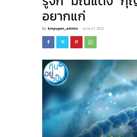
รู้จัก “มณีแดง” ก
อยากแก่
By
kinyupen_admin
-
June 27, 2022