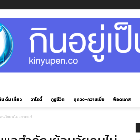
ิน ดื่ม เที่ยว
วาไรตี้
กูรูชีวิต
ดูดวง-ความเชื่อ
พ็อดแคส
ย้อนวัยคนไม่อยากแก่