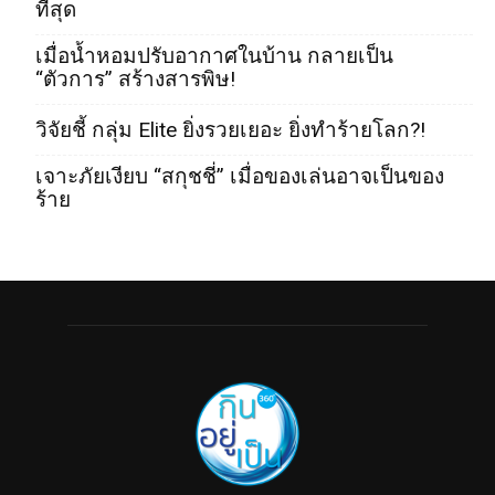
ที่สุด
เมื่อน้ำหอมปรับอากาศในบ้าน กลายเป็น
“ตัวการ” สร้างสารพิษ!
วิจัยชี้ กลุ่ม Elite ยิ่งรวยเยอะ ยิ่งทำร้ายโลก?!
เจาะภัยเงียบ “สกุชชี่” เมื่อของเล่นอาจเป็นของ
ร้าย