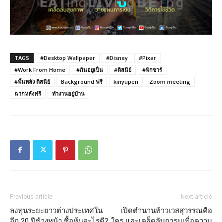
TAGS
#Desktop Wallpaper
#Disney
#Pixar
#Work From Home
#กินอยูเป็น
#ดิสนีย์
#พิกซาร์
#พื้นหลัง ดิสนีย์
Background ฟรี
kinyupen
Zoom meeting
ฉากหลังฟรี
ทำงานอยู่บ้าน
Previous article
Next article
ลงทุนระยะยาวต่างประเทศใน
เปิดตำนานท้าวเวสสุวรรณคือ
อีก 20 ปีข้างหน้า ซื้อหุ้นอะไรดี?
ใคร และเคล็ดลับการมูเพื่อความ