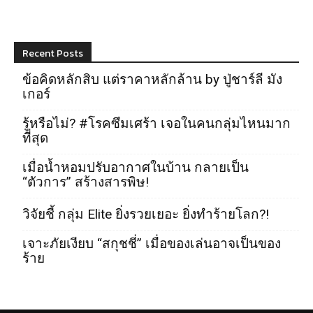
Recent Posts
ข้อคิดหลักสิบ แต่ราคาหลักล้าน by ปู่ชาร์ลี มัง
เกอร์
รู้หรือไม่? #โรคซึมเศร้า เจอในคนกลุ่มไหนมาก
ที่สุด
เมื่อน้ำหอมปรับอากาศในบ้าน กลายเป็น
“ตัวการ” สร้างสารพิษ!
วิจัยชี้ กลุ่ม Elite ยิ่งรวยเยอะ ยิ่งทำร้ายโลก?!
เจาะภัยเงียบ “สกุชชี่” เมื่อของเล่นอาจเป็นของ
ร้าย