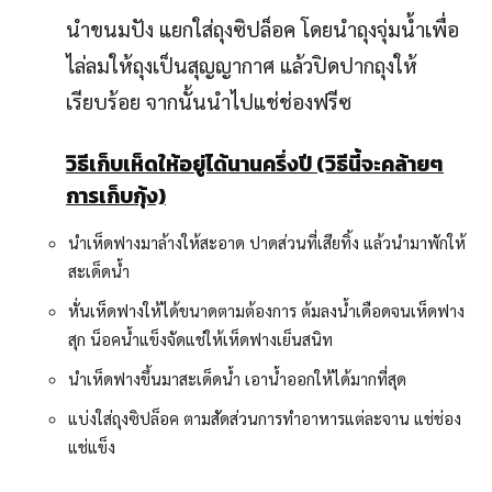
นำขนมปัง แยกใส่ถุงซิปล็อค โดยนำถุงจุ่มน้ำเพื่อ
ไล่ลมให้ถุงเป็นสุญญากาศ แล้วปิดปากถุงให้
เรียบร้อย จากนั้นนำไปแช่ช่องฟรีซ
วิธีเก็บเห็ดให้อยู่ได้นานครึ่งปี (วิธีนี้จะคล้ายๆ
การเก็บกุ้ง)
นำเห็ดฟางมาล้างให้สะอาด ปาดส่วนที่เสียทิ้ง แล้วนำมาพักให้
สะเด็ดน้ำ
หั่นเห็ดฟางให้ได้ขนาดตามต้องการ ต้มลงน้ำเดือดจนเห็ดฟาง
สุก น็อคน้ำแข็งจัดแช่ให้เห็ดฟางเย็นสนิท
นำเห็ดฟางขึ้นมาสะเด็ดน้ำ เอาน้ำออกให้ได้มากที่สุด
แบ่งใส่ถุงซิปล็อค ตามสัดส่วนการทำอาหารแต่ละจาน แช่ช่อง
แช่แข็ง