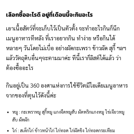
เลือกซื้ออะไรดี อยู่ที่เดือนนี้จะกินอะไร
เอาเนื้อสัตว์ที่จะเก็บไว้เป็นตัวตั้ง จะทำอะไรกินก็นึก
เมนูอาหารทีหลัง ที่เราอยากกิน ทำง่าย หรือกินได้
หลายๆ วันโดยไม่เบื่อ อย่างผัดกะเพรา ข้าวผัด สุกี้ ฯลฯ
แล้ววัตถุดิบอื่นๆจะตามมาค่ะ ทีนี้เราก็ลิสต์ได้แล้ว ว่า
ต้องซื้ออะไร
กินอยู่เป็น 360 องศาแห่งการใช้ชีวิตมีไอเดียเมนูอาหาร
จากของที่ตุนไว้ดังนี้ค่ะ
หมู : กะเพราหมู สุกี้หมู แกงจืดหมูสับ ผัดพริกแกงหมู ไข่เจียวหมู
สับ ผัดผัก
ไก่ : สเต็กไก่ ข้าวหน้าไก่ ไก่ทอด ไก่ผัดขิง ไก่ทอดกระเทียม