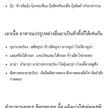
กุ้ง : ข้าวต้มกุ้ง กุ้งกระเทียม กุ้งผัดพริกเกลือ กุ้งต้มยำ ยำมาม่ารวม
เอาเนื้อ อาหารแปรรูปอย่างอื่นมาเป็นตัวตั้งก็ได้เช่นกัน
ทูน่ากระป๋อง : สลัดทูน่า ข้าวผัดทูน่า ลาบทูน่า ไข่เจียวทูน่า
แฮมหรือไส้กรอก : แซนวิชแฮม-ไส้กรอก ข้าวผัด ไข่กระทะ
มาม่า : ยำมาม่า มาม่าปลากระป๋อง ไข่ตุ๋นมาม่า ก๋วยเตี๋ยวหมูสับ
ผัดกาดดองกระป๋อง : ต้มจืดผัดกาดดอง ผักกาดดองผัดไข่ ต้มยำผัก
กาดดอง
ทำอาหารเยอะๆ ทีละหลายๆ มื้อ แล้วแบ่งใส่กล่องแช่ตู้