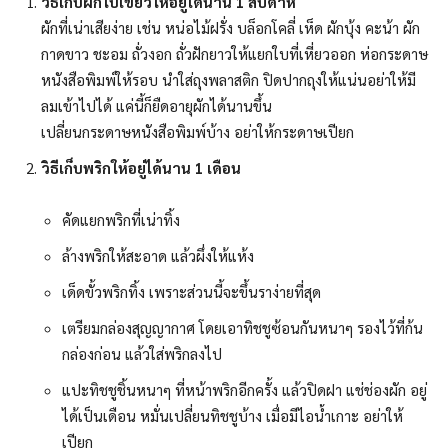
วิธีเก็บผักใบเขียวให้อยู่ได้นาน 1
สัปดาห์
ผักที่เน่าเสียง่าย เช่น หน่อไม้ฝรั่ง บล็อกโคลี่ เห็ด ผักบุ้ง คะน้า ผัก
กาดขาว ชะอม ถั่วงอก ถั่วฝักยาวให้แยกใบที่เหี่ยวออก ห่อกระดาษ
หนังสือพิมพ์ให้รอบ นำใส่ถุงพลาสติก ปิดปากถุงให้แน่นอย่าให้มี
ลมเข้าไปได้ แค่นี้ก็ยืดอายุผักได้นานขึ้น
เปลี่ยนกระดาษหนังสือพิมพ์บ้าง อย่าให้กระดาษเปียก
วิธีเก็บพริกให้อยู่ได้นาน 1
เดือน
คัดแยกพริกที่เน่าทิ้ง
ล้างพริกให้สะอาด แล้วผึ่งให้แห้ง
เด็ดขั้วพริกทิ้ง เพราะส่วนนี้จะขึ้นราง่ายที่สุด
เตรียมกล่องสุญญากาศ โดยเอาทิชชูซ้อนกันหนาๆ รองไว้ที่ก้น
กล่องก่อน แล้วใส่พริกลงไป
แปะทิชชูชิ้นหนาๆ ที่หน้าพริกอีกครั้ง แล้วปิดฝา แช่ช่องผัก อยู่
ได้เป็นเดือน หมั่นเปลี่ยนทิชชูบ้าง เมื่อมีไอน้ำเกาะ อย่าให้
เปียก