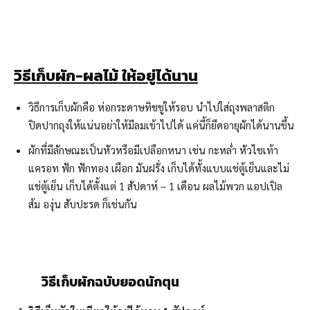
วิธีเก็บผัก-
ผลไม้ ให้อยู่ได้นาน
วิธีการเก็บผักคือ ห่อกระดาษทิชชูให้รอบ นำไปใส่ถุงพลาสติก
ปิดปากถุงให้แน่นอย่าให้มีลมเข้าไปได้ แค่นี้ก็ยืดอายุผักได้นานขึ้น
ผักที่มีลักษณะเป็นหัวหรือมีเปลือกหนา เช่น กะหล่ำ หัวไชเท้า
แครอท ฟัก ฟักทอง เผือก มันฝรั่ง เก็บได้ทั้งแบบแช่ตู้เย็นและไม่
แช่ตู้เย็น เก็บได้ตั้งแต่ 1 สัปดาห์ – 1 เดือน ผลไม้พวก แอปเปิล
ส้ม องุ่น สับปะรด ก็เช่นกัน
วิธีเก็บผักฉบับยอดนักตุน