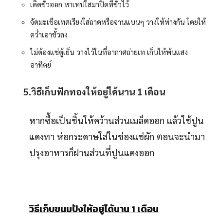
เด็ดขั้วออก หาเทปใสมาปิดที่ขั้วไว้
จัดมะเขือเทศเรียงใส่ถาดหรือจานแบนๆ วางให้ห่างกัน โดยให้
คว่ำเอาขั้วลง
ไม่ต้องแช่ตู้เย็น วางไว้ในที่อากาศถ่ายเท เก็บให้พ้นแสง
อาทิตย์
5.วิธีเก็บฟักทองให้อยู่ได้นาน 1
เดือน
หากซื้อเป็นชิ้นให้คว้านส่วนเมล็ดออก แล้วใช้ปูน
แดงทา ห่อกระดาษใส่ในช่องแช่ผัก ตอนจะนำมา
ปรุงอาหารก็ฝานส่วนที่ปูนแดงออก
วิธีเก็บขนมปังให้อยู่ได้นาน 1
เดือน