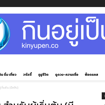
ิน ดื่ม เที่ยว
วาไรตี้
กูรูชีวิต
ดูดวง-ความเชื่อ
พ็อดแคส
้เริ่มต้น (มีคลิป)