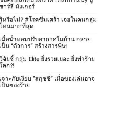
ชาร์ลี มังเกอร์
รู้หรือไม่? #โรคซึมเศร้า เจอในคนกลุ่ม
ไหนมากที่สุด
เมื่อน้ำหอมปรับอากาศในบ้าน กลาย
เป็น “ตัวการ” สร้างสารพิษ!
วิจัยชี้ กลุ่ม Elite ยิ่งรวยเยอะ ยิ่งทำร้าย
โลก?!
เจาะภัยเงียบ “สกุชชี่” เมื่อของเล่นอาจ
เป็นของร้าย