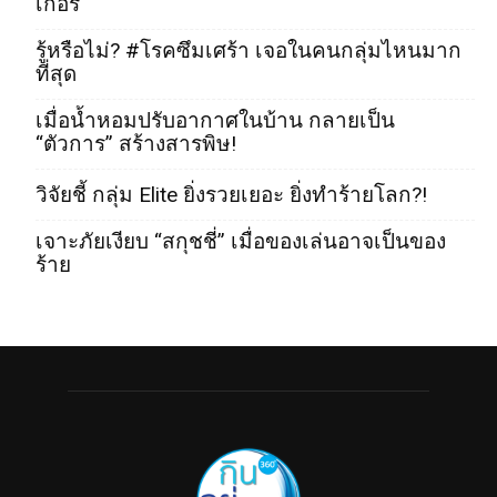
เกอร์
รู้หรือไม่? #โรคซึมเศร้า เจอในคนกลุ่มไหนมาก
ที่สุด
เมื่อน้ำหอมปรับอากาศในบ้าน กลายเป็น
“ตัวการ” สร้างสารพิษ!
วิจัยชี้ กลุ่ม Elite ยิ่งรวยเยอะ ยิ่งทำร้ายโลก?!
เจาะภัยเงียบ “สกุชชี่” เมื่อของเล่นอาจเป็นของ
ร้าย