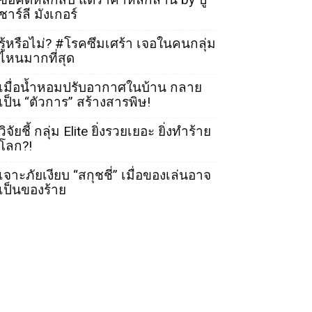
ชาร์ลี มังเกอร์
รู้หรือไม่? #โรคซึมเศร้า เจอในคนกลุ่ม
ไหนมากที่สุด
เมื่อน้ำหอมปรับอากาศในบ้าน กลาย
เป็น “ตัวการ” สร้างสารพิษ!
วิจัยชี้ กลุ่ม Elite ยิ่งรวยเยอะ ยิ่งทำร้าย
โลก?!
เจาะภัยเงียบ “สกุชชี่” เมื่อของเล่นอาจ
เป็นของร้าย