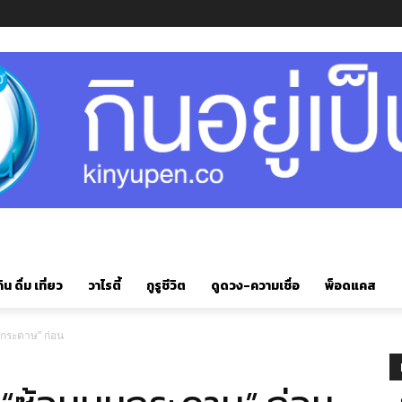
ิน ดื่ม เที่ยว
วาไรตี้
กูรูชีวิต
ดูดวง-ความเชื่อ
พ็อดแคส
บนกระดาษ” ก่อน