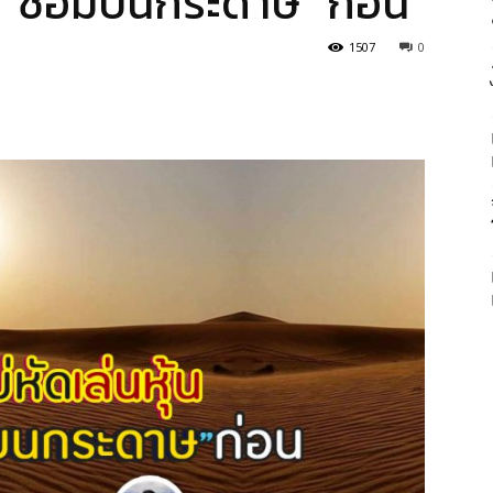
้น “ซ้อมบนกระดาษ” ก่อน
1507
0