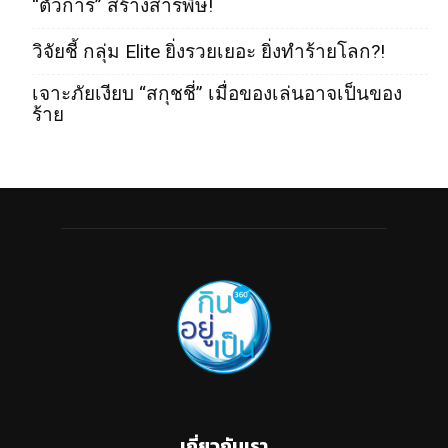
“ตัวการ” สร้างสารพิษ!
วิจัยชี้ กลุ่ม Elite ยิ่งรวยเยอะ ยิ่งทำร้ายโลก?!
เจาะภัยเงียบ “สกุชชี่” เมื่อของเล่นอาจเป็นของ
ร้าย
เกี่ยวกับเรา