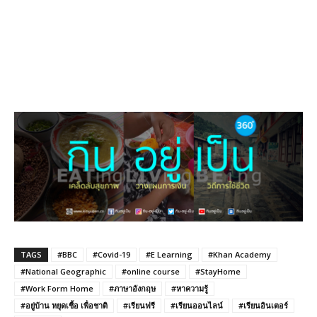
TAGS
#BBC
#Covid-19
#E Learning
#Khan Academy
#National Geographic
#online course
#StayHome
#Work Form Home
#ภาษาอังกฤษ
#หาความรู้
#อยู่บ้าน หยุดเชื้อ เพื่อชาติ
#เรียนฟรี
#เรียนออนไลน์
#เรียนอินเตอร์