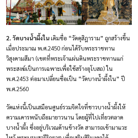
2. วัดบางน้ำผึ้งใน
เดิมชื่อ “วัดดุสิฎาราม” ถูกสร้างขึ้น
เมื่อประมาณ พ.ศ.2450 ก่อนได้รับพระราชทาน
วิสุงคามสีมา (เขตที่พระเจ้าแผ่นดินพระราชทานแก่
พระสงฆ์เป็นการเฉพาะเพื่อใช้สร้างอุโบสถ) ใน
พ.ศ.2453 ต่อมาเปลี่ยนชื่อเป็น “วัดบางน้ำผึ้งใน” ปี
พ.ศ.2560
วัดแห่งนี้เป็นเสมือนศูนย์รวมจิตใจที่ชาวบางน้ำผึ้งให้
ความเคารพนับถือมายาวนาน โดยผู้ที่ไปเที่ยวตลาด
บางน้ำผึ้ง ซึ่งอยู่บริเวณด้านข้างวัด สามารถเข้ามาแวะ
ไหว้ พระบรมสารีริกธาตุ เพื่อเสริมสิริมงคลได้