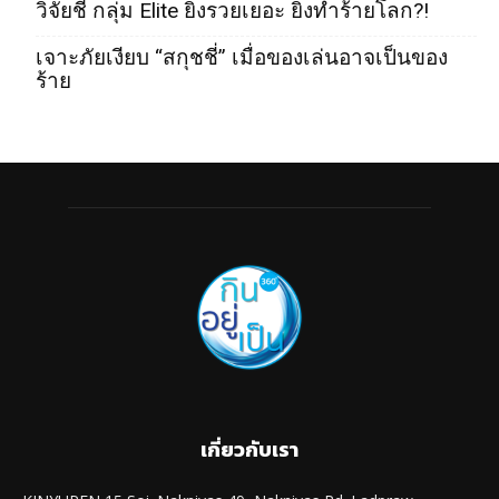
วิจัยชี้ กลุ่ม Elite ยิ่งรวยเยอะ ยิ่งทำร้ายโลก?!
เจาะภัยเงียบ “สกุชชี่” เมื่อของเล่นอาจเป็นของ
ร้าย
เกี่ยวกับเรา