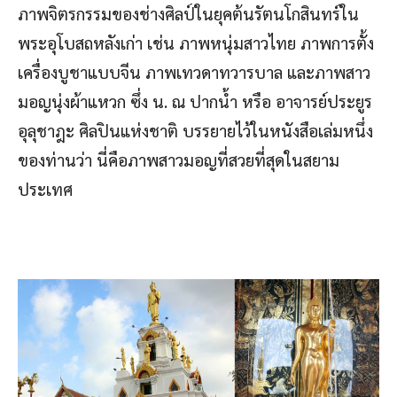
ภาพจิตรกรรมของช่างศิลป์ในยุคต้นรัตนโกสินทร์ใน
พระอุโบสถหลังเก่า เช่น ภาพหนุ่มสาวไทย ภาพการตั้ง
เครื่องบูชาแบบจีน ภาพเทวดาทวารบาล และภาพสาว
มอญนุ่งผ้าแหวก ซึ่ง น. ณ ปากน้ำ หรือ อาจารย์ประยูร
อุลุชาฎะ ศิลปินแห่งชาติ บรรยายไว้ในหนังสือเล่มหนึ่ง
ของท่านว่า นี่คือภาพสาวมอญที่สวยที่สุดในสยาม
ประเทศ