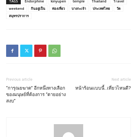
TAGS
Endorphine
kinyupen
temple
Thailand
Travel
weekend
กินอยู่เป็น
ท่องเที่ยว
บางกะเจ้า
ประเทศไทย
วัด
สมุทรปราการ
Previous article
Next article
“การุณยฆาต” อีกหนึ่งทางเลือก
หน้าร้อนแบบนี้…เที่ยวไหนดี?
ของมนุษย์ที่ต้องการ “ตายอย่าง
สงบ”