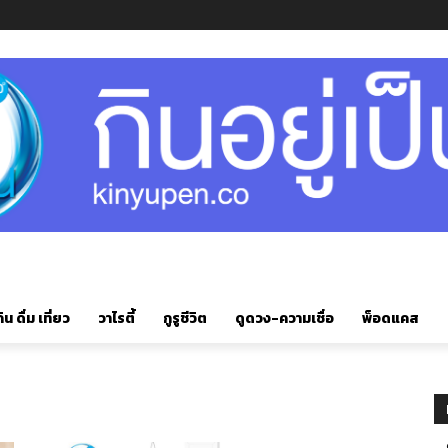
ิน ดื่ม เที่ยว
วาไรตี้
กูรูชีวิต
ดูดวง-ความเชื่อ
พ็อดแคส