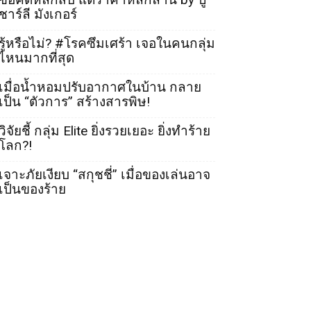
ชาร์ลี มังเกอร์
รู้หรือไม่? #โรคซึมเศร้า เจอในคนกลุ่ม
ไหนมากที่สุด
เมื่อน้ำหอมปรับอากาศในบ้าน กลาย
เป็น “ตัวการ” สร้างสารพิษ!
วิจัยชี้ กลุ่ม Elite ยิ่งรวยเยอะ ยิ่งทำร้าย
โลก?!
เจาะภัยเงียบ “สกุชชี่” เมื่อของเล่นอาจ
เป็นของร้าย