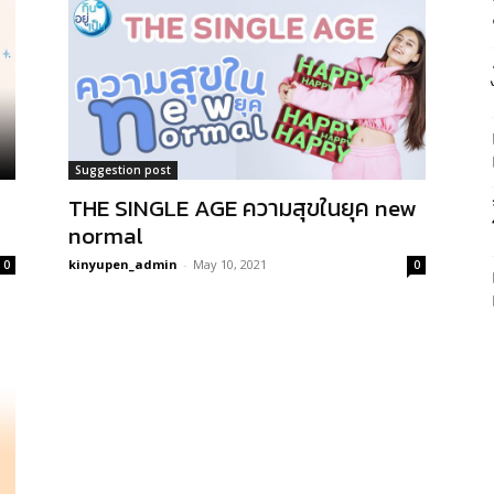
Suggestion post
THE SINGLE AGE ความสุขในยุค new
normal
kinyupen_admin
-
May 10, 2021
0
0