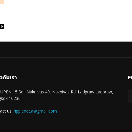
0
ยวกับเรา
F
UPEN 15 Soi. Naknivas 49, Naknivas Rd. Ladpraw Ladpraw,
gkok 10230
act us:
ripplenet.a@gmail.com