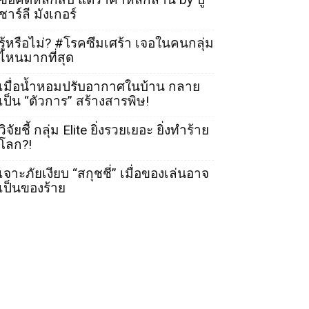
ชาร์ลี มังเกอร์
รู้หรือไม่? #โรคซึมเศร้า เจอในคนกลุ่ม
ไหนมากที่สุด
เมื่อน้ำหอมปรับอากาศในบ้าน กลาย
เป็น “ตัวการ” สร้างสารพิษ!
วิจัยชี้ กลุ่ม Elite ยิ่งรวยเยอะ ยิ่งทำร้าย
โลก?!
เจาะภัยเงียบ “สกุชชี่” เมื่อของเล่นอาจ
เป็นของร้าย