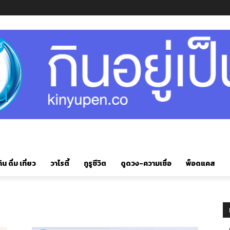
ิน ดื่ม เที่ยว
วาไรตี้
กูรูชีวิต
ดูดวง-ความเชื่อ
พ็อดแคส