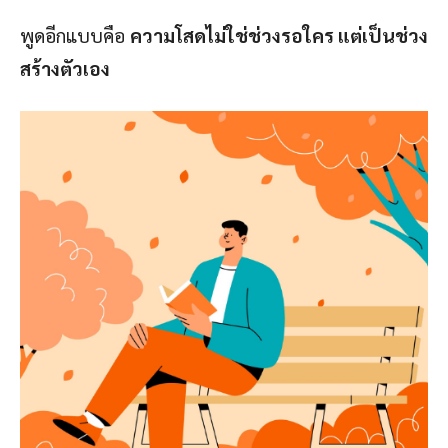
พูดอีกแบบคือ
ความโสดไม่ใช่ช่วงรอใคร แต่เป็นช่วง
สร้างตัวเอง