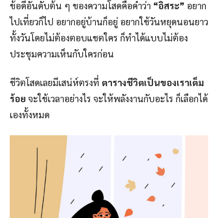
ข้อดีอันดับต้น ๆ ของความโสดคือคำว่า
“อิสระ”
อยาก
ไปเที่ยวก็ไป อยากอยู่บ้านก็อยู่ อยากใช้วันหยุดนอนยาว
ทั้งวันโดยไม่ต้องตอบแชตใคร ก็ทำได้แบบไม่ต้อง
ประชุมความเห็นกับใครก่อน
ชีวิตโสดเลยมีเสน่ห์ตรงที่
ตารางชีวิตเป็นของเราเต็ม
ร้อย
จะใช้เวลาอย่างไร จะให้พลังงานกับอะไร ก็เลือกได้
เองทั้งหมด