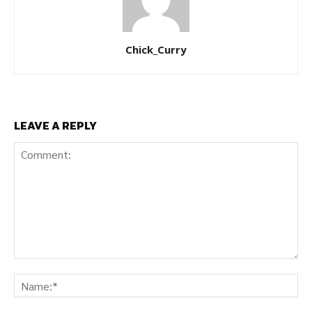
Chick_Curry
LEAVE A REPLY