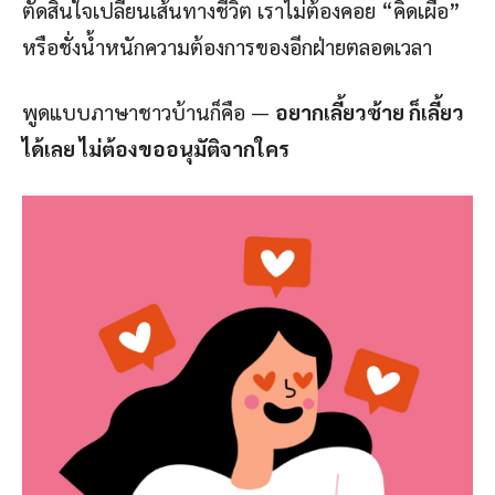
ตัดสินใจเปลี่ยนเส้นทางชีวิต เราไม่ต้องคอย “คิดเผื่อ”
หรือชั่งน้ำหนักความต้องการของอีกฝ่ายตลอดเวลา
พูดแบบภาษาชาวบ้านก็คือ —
อยากเลี้ยวซ้าย ก็เลี้ยว
ได้เลย ไม่ต้องขออนุมัติจากใคร