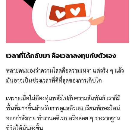
เวลาที่ได้กลับมา คือเวลาลงทุนกับตัวเอง
หลายคนมองว่าความโสดคือความเหงา แต่จริง ๆ แล้ว
มันอาจเป็นช่วงเวลาที่ดีที่สุดของการเติบโต
เพราะเมื่อไม่ต้องทุ่มพลังไปกับความสัมพันธ์ เราก็มี
พื้นที่มากขึ้นสำหรับการดูแลตัวเอง เรียนทักษะใหม่
ออกกำลังกาย ทำงานอดิเรก หรือค่อย ๆ วางรากฐาน
ชีวิตให้มั่นคงขึ้น