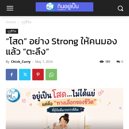
Home
กูรูชีวิต
กูรูชีวิต
“โสด” อย่าง Strong ให้คนมอง
แล้ว “ตะลึง”
By
Chick_Curry
-
May 7, 2026
189
0