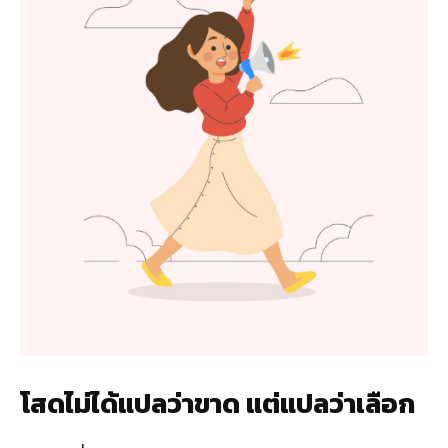
โสดไม่ได้แปลว่าขาด แต่แปลว่าเลือก