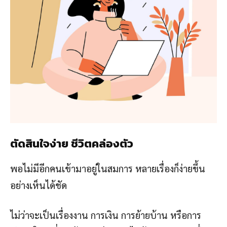
ตัดสินใจง่าย ชีวิตคล่องตัว
พอไม่มีอีกคนเข้ามาอยู่ในสมการ หลายเรื่องก็ง่ายขึ้น
อย่างเห็นได้ชัด
ไม่ว่าจะเป็นเรื่องงาน การเงิน การย้ายบ้าน หรือการ