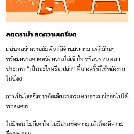
ลดดราม่า ลดความเครียด
แน่นอนว่าความสัมพันธ์มีด้านสวยงาม แต่ก็มักมา
พร้อมความคาดหวัง ความไม่เข้าใจ หรือบทสนทนา
ประเภท “เป็นอะไรหรือเปล่า” ที่บางครั้งก็ใช้พลังงาน
ไม่น้อย
การเป็นโสดจึงช่วยตัดเสียงรบกวนทางอารมณ์ออกไปได้
พอสมควร
ไม่มีงอน ไม่มีเดาใจ ไม่มีอ่านข้อความแล้วต้องตีความ
อีกสามรอบ