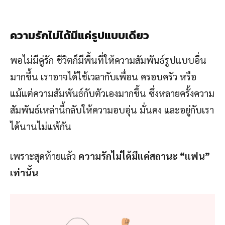
ความรักไม่ได้มีแค่รูปแบบเดียว
พอไม่มีคู่รัก ชีวิตก็มีพื้นที่ให้ความสัมพันธ์รูปแบบอื่น
มากขึ้น เราอาจได้ใช้เวลากับเพื่อน ครอบครัว หรือ
แม้แต่ความสัมพันธ์กับตัวเองมากขึ้น ซึ่งหลายครั้งความ
สัมพันธ์เหล่านี้กลับให้ความอบอุ่น มั่นคง และอยู่กับเรา
ได้นานไม่แพ้กัน
เพราะสุดท้ายแล้ว
ความรักไม่ได้มีแค่สถานะ “แฟน”
เท่านั้น