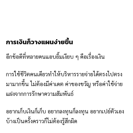
การเงินก็วางแผนง่ายขึ้น
อีกข้อดีที่หลายคนแอบยิ้มเงียบ ๆ คือเรื่องเงิน
การใช้ชีวิตคนเดียวทำให้บริหารรายจ่ายได้ตรงไปตรง
มามากขึ้น ไม่ต้องมีค่าเดต ค่าของขวัญ หรือค่าใช้จ่าย
แฝงจากการรักษาความสัมพันธ์
อยากเก็บเงินก็เก็บ อยากลงทุนก็ลงทุน อยากเปย์ตัวเอง
บ้างเป็นครั้งคราวก็ไม่ต้องรู้สึกผิด