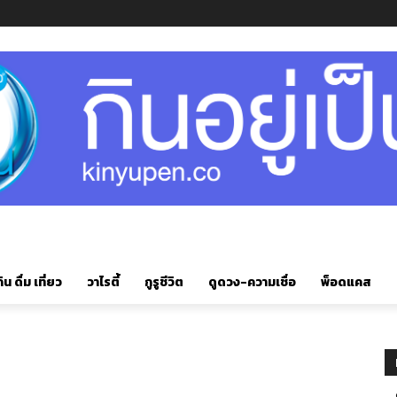
ิน ดื่ม เที่ยว
วาไรตี้
กูรูชีวิต
ดูดวง-ความเชื่อ
พ็อดแคส