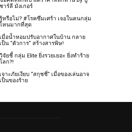
ชาร์ลี มังเกอร์
รู้หรือไม่? #โรคซึมเศร้า เจอในคนกลุ่ม
ไหนมากที่สุด
เมื่อน้ำหอมปรับอากาศในบ้าน กลาย
เป็น “ตัวการ” สร้างสารพิษ!
วิจัยชี้ กลุ่ม Elite ยิ่งรวยเยอะ ยิ่งทำร้าย
โลก?!
เจาะภัยเงียบ “สกุชชี่” เมื่อของเล่นอาจ
เป็นของร้าย