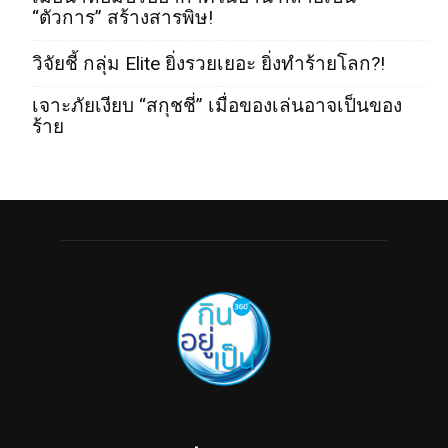
“ตัวการ” สร้างสารพิษ!
วิจัยชี้ กลุ่ม Elite ยิ่งรวยเยอะ ยิ่งทำร้ายโลก?!
เจาะภัยเงียบ “สกุชชี่” เมื่อของเล่นอาจเป็นของ
ร้าย