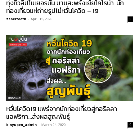
ทุ่งทิวลิปในเยอรมัน บานสะพรั่งเย้ยโคโรน่า..นัก
ท่องเที่ยวแห่ถ่ายรูปไม่หวั่นโควิด – 19
zebertooth
-
April 15, 2020
0
จับกระแส
หวั่นโควิด19 แพร่จากนักท่องเที่ยวสู่กอริลลา
แอฟริกา…ส่งผลสูญพันธุ์
kinyupen_admin
-
March 24, 2020
0