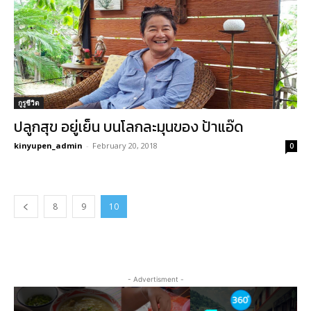
กูรูชีวิต
ปลูกสุข อยู่เย็น บนโลกละมุนของ ป้าแอ๊ด
kinyupen_admin
-
February 20, 2018
0
8
9
10
- Advertisment -