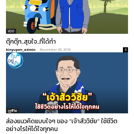
VDO
ตุ๊กตุ๊ก..สุขใจ..ที่ได้ทำ
kinyupen_admin
-
November 30, 2018
0
กูรูชีวิต
ส่องแนวคิดแบบใจๆ ของ “เจ้าสัววิชัย” ใช้ชีวิต
อย่างไรให้ได้ใจทุกคน