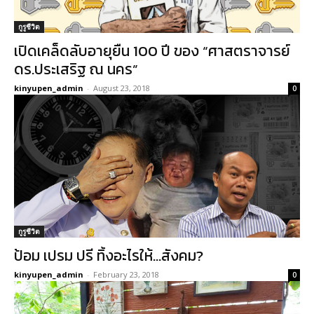
กูรูชีวิต
เปิดเคล็ดลับอายุยืน 100 ปี ของ “ศาสตราจารย์
ดร.ประเสริฐ ณ นคร”
kinyupen_admin
-
August 23, 2018
0
กูรูชีวิต
ป้อม เปรม ปรี ทิ้งอะไรให้…สังคม?
kinyupen_admin
-
February 23, 2018
0