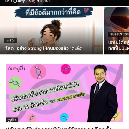
Chick_Curry
-
August 4, 2026
SUGGESTION
เราไม่ได้อ
กูรูชีวิต
“โสด” อย่าง Strong ให้คนมองแล้ว “ตะลึง”
ทิศที่ไม่มี
กูรูชีวิต