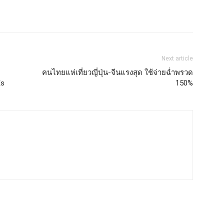
Next article
คนไทยแห่เที่ยวญี่ปุ่น-จีนแรงสุด ใช้จ่ายฉ่ำพรวด
Es
150%