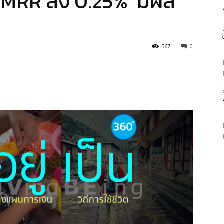
ด MRR ลง 0.25% มีผล
567
0