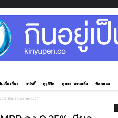
ิน ดื่ม เที่ยว
วาไรตี้
กูรูชีวิต
ดูดวง-ความเชื่อ
พ็อดแคส
0.25% มีผล 29 เมษายน 2567