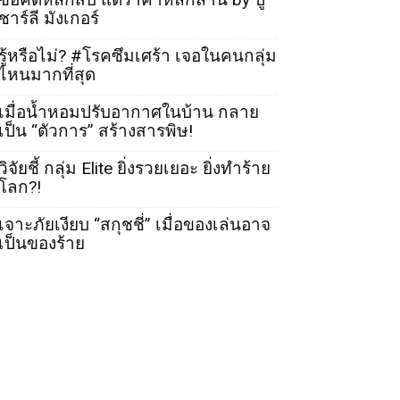
ชาร์ลี มังเกอร์
รู้หรือไม่? #โรคซึมเศร้า เจอในคนกลุ่ม
ไหนมากที่สุด
เมื่อน้ำหอมปรับอากาศในบ้าน กลาย
เป็น “ตัวการ” สร้างสารพิษ!
วิจัยชี้ กลุ่ม Elite ยิ่งรวยเยอะ ยิ่งทำร้าย
โลก?!
เจาะภัยเงียบ “สกุชชี่” เมื่อของเล่นอาจ
เป็นของร้าย