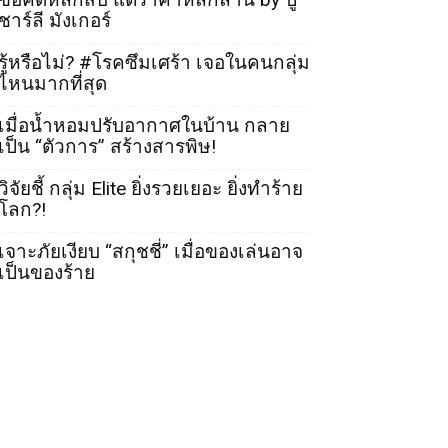
ชาร์ลี มังเกอร์
รู้หรือไม่? #โรคซึมเศร้า เจอในคนกลุ่ม
ไหนมากที่สุด
เมื่อน้ำหอมปรับอากาศในบ้าน กลาย
เป็น “ตัวการ” สร้างสารพิษ!
วิจัยชี้ กลุ่ม Elite ยิ่งรวยเยอะ ยิ่งทำร้าย
โลก?!
เจาะภัยเงียบ “สกุชชี่” เมื่อของเล่นอาจ
เป็นของร้าย