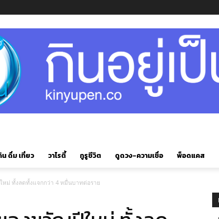
ิน ดื่ม เที่ยว
วาไรตี้
กูรูชีวิต
ดูดวง-ความเชื่อ
พ็อดแคส
ม่ ทั้งลดทั้งแจกกว่า 4 หมื่นบาทต่อราย