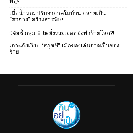
ที่สุด
เมื่อน้ำหอมปรับอากาศในบ้าน กลายเป็น
“ตัวการ” สร้างสารพิษ!
วิจัยชี้ กลุ่ม Elite ยิ่งรวยเยอะ ยิ่งทำร้ายโลก?!
เจาะภัยเงียบ “สกุชชี่” เมื่อของเล่นอาจเป็นของ
ร้าย