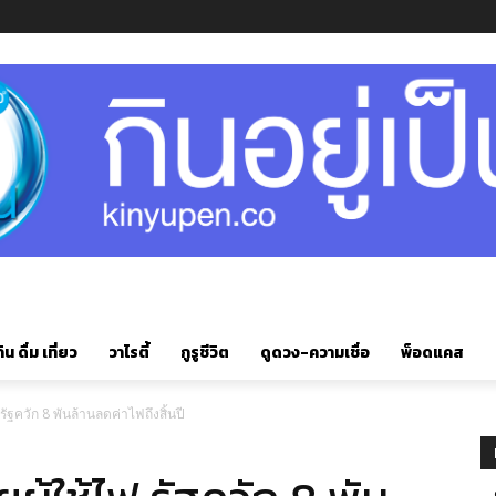
ิน ดื่ม เที่ยว
วาไรตี้
กูรูชีวิต
ดูดวง-ความเชื่อ
พ็อดแคส
รัฐควัก 8 พันล้านลดค่าไฟถึงสิ้นปี