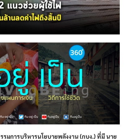
กรรมการบริหารนโยบายพลังงาน (กบง.) ที่มี นาย