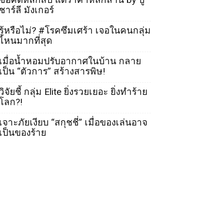
ชาร์ลี มังเกอร์
รู้หรือไม่? #โรคซึมเศร้า เจอในคนกลุ่ม
ไหนมากที่สุด
เมื่อน้ำหอมปรับอากาศในบ้าน กลาย
เป็น “ตัวการ” สร้างสารพิษ!
วิจัยชี้ กลุ่ม Elite ยิ่งรวยเยอะ ยิ่งทำร้าย
โลก?!
เจาะภัยเงียบ “สกุชชี่” เมื่อของเล่นอาจ
เป็นของร้าย