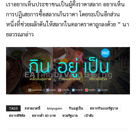
เราอยากเห็นประชาชนเป็นผู้ตั้งราคาสลาก อยากเห็น
การปฏิเสธการซื้อสลากเกินราคา โดยจะเป็นอีกส่วน
หนึ่งที่ช่วยผลักดันให้สลากในตลาดราคาถูกลงด้วย ” นา
ยลวรณกล่าว
TAGS
#หวยงวดนี้
kinyupen
กินอยู่เป็น
สลากกินแบ่งรัฐบาล
สลากดิจิทัล
สลากต่ำ 80 บาท
หวยรัฐบาล
เป๋าตัง