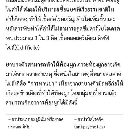
ในลำไส้ ส่งผลให้ปริมาณเชื้อแบคทีเรียธรรมชาติใน
ลำไส้ลดลง ทำให้เชื้อก่อโรคเจริญเติบโตเพิ่มขึ้นและ
หลั่งสารพิษทำให้ลำไส้ไม่สามารถดูดซึมคาร์โบไฮเดรต
พบประมาณ 1 ใน 3 คือ เชื้อคลอสตริเดียม ดิฟฟิ
ไซล์(C.difficile)
ยาบางตัวสามารถทำให้ท้องผูก
ภาวะท้องผูกอาจเกิด
มาได้จากหลายสาเหตุ ซึ่งหนึ่งในสาเหตุที่หลายคนคาด
ไม่ถึงก็คือ “การทานยา” เนื่องจากยาบางตัวมีฤทธิ์ก่อให้
เกิดผลข้างเคียงที่ทำให้ท้องผูก โดยกลุ่มยาที่ทานแล้ว
สามารถเกิดอาการท้องผูกได้มีดังนี้
– ยาประเภทอะลูมินัม หรือยาลด
– ยาบำบัดโรคจิต
กรดอะลูมินัม
(antipsychotics)