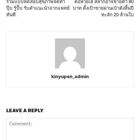
รวมแบบทดสอบสุขภาพจิตทำ
คอหวยเฮ สลากอาจขายต่ำ 80
ปุ๊บ รู้ปั๊บ รับคำแนะนำจากแพทย์
บาท ตั้งเป้าขายผ่านเป๋าตังสิ้นปี
ทันที
ทะลัก 20 ล้านใบ
kinyupen_admin
LEAVE A REPLY