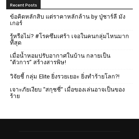
Recent Posts
ข้อคิดหลักสิบ แต่ราคาหลักล้าน by ปู่ชาร์ลี มัง
เกอร์
รู้หรือไม่? #โรคซึมเศร้า เจอในคนกลุ่มไหนมาก
ที่สุด
เมื่อน้ำหอมปรับอากาศในบ้าน กลายเป็น
“ตัวการ” สร้างสารพิษ!
วิจัยชี้ กลุ่ม Elite ยิ่งรวยเยอะ ยิ่งทำร้ายโลก?!
เจาะภัยเงียบ “สกุชชี่” เมื่อของเล่นอาจเป็นของ
ร้าย