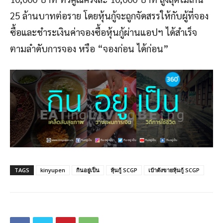
25 ล้านบาทต่อราย โดยหุ้นกู้จะถูกจัดสรรให้กับผู้ที่จอง
ซื้อและชำระเงินค่าจองซื้อหุ้นกู้ผ่านแอปฯ ได้สำเร็จ
ตามลำดับการจอง หรือ “จองก่อน ได้ก่อน”
TAGS
kinyupen
กินอยู่เป็น
หุ้นกู้ SCGP
เป๋าตังขายหุ้นกู้ SCGP