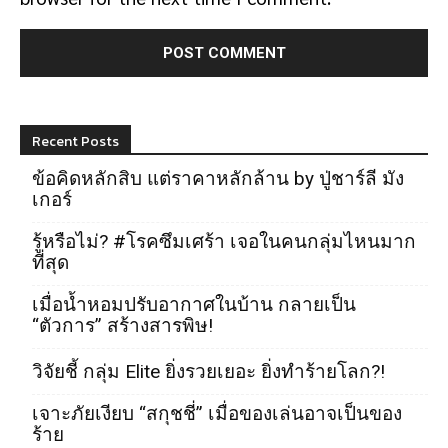
Recent Posts
ข้อคิดหลักสิบ แต่ราคาหลักล้าน by ปู่ชาร์ลี มัง
เกอร์
รู้หรือไม่? #โรคซึมเศร้า เจอในคนกลุ่มไหนมาก
ที่สุด
เมื่อน้ำหอมปรับอากาศในบ้าน กลายเป็น
“ตัวการ” สร้างสารพิษ!
วิจัยชี้ กลุ่ม Elite ยิ่งรวยเยอะ ยิ่งทำร้ายโลก?!
เจาะภัยเงียบ “สกุชชี่” เมื่อของเล่นอาจเป็นของ
ร้าย