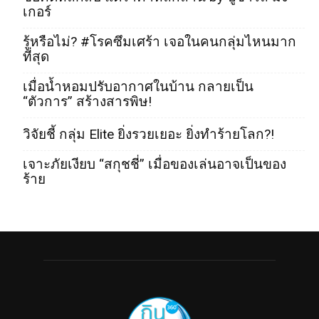
เกอร์
รู้หรือไม่? #โรคซึมเศร้า เจอในคนกลุ่มไหนมาก
ที่สุด
เมื่อน้ำหอมปรับอากาศในบ้าน กลายเป็น
“ตัวการ” สร้างสารพิษ!
วิจัยชี้ กลุ่ม Elite ยิ่งรวยเยอะ ยิ่งทำร้ายโลก?!
เจาะภัยเงียบ “สกุชชี่” เมื่อของเล่นอาจเป็นของ
ร้าย