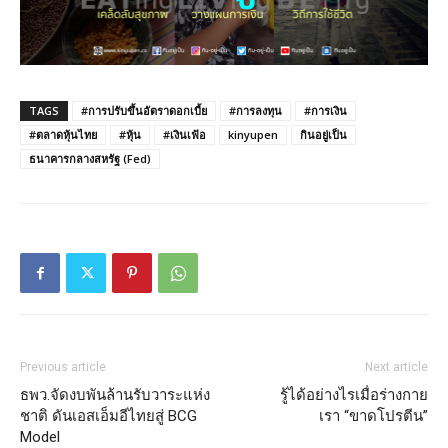
TAGS
#การปรับขึ้นอัตราดอกเบี้ย
#การลงทุน
#การเงิน
#ตลาดหุ้นไทย
#หุ้น
#เงินเฟ้อ
kinyupen
กินอยู่เป็น
ธนาคารกลางสหรัฐ (Fed)
Previous article
Next article
ธพว.จัดงบพันล้านรับวาระแห่ง
รู้ได้อย่างไรเมื่อร่างกาย
ชาติ ดันเอสเอ็มอีไทยสู่ BCG
เรา “ขาดโปรตีน”
Model