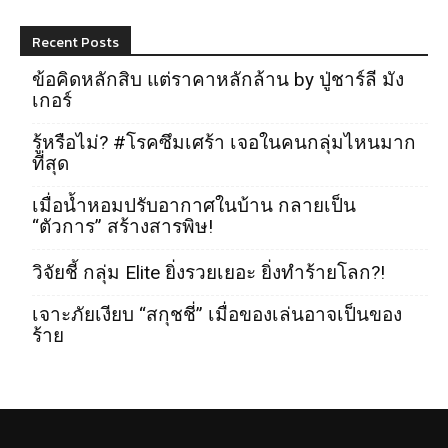
Recent Posts
ข้อคิดหลักสิบ แต่ราคาหลักล้าน by ปู่ชาร์ลี มัง
เกอร์
รู้หรือไม่? #โรคซึมเศร้า เจอในคนกลุ่มไหนมาก
ที่สุด
เมื่อน้ำหอมปรับอากาศในบ้าน กลายเป็น
“ตัวการ” สร้างสารพิษ!
วิจัยชี้ กลุ่ม Elite ยิ่งรวยเยอะ ยิ่งทำร้ายโลก?!
เจาะภัยเงียบ “สกุชชี่” เมื่อของเล่นอาจเป็นของ
ร้าย