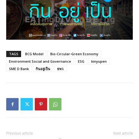
TAGS
BCG Model
Bio-Circular-Green Economy
Environment Social and Governance
ESG
kinyupen
SME D Bank
กินอยู่เป็น
ธพว.
Previous article
Next article