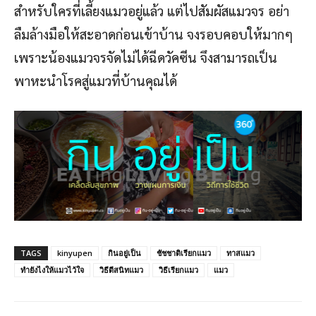
สำหรับใครที่เลี้ยงแมวอยู่แล้ว แต่ไปสัมผัสแมวจร อย่า
ลืมล้างมือให้สะอาดก่อนเข้าบ้าน จงรอบคอบให้มากๆ
เพราะน้องแมวจรจัดไม่ได้ฉีดวัคซีน จึงสามารถเป็น
พาหะนำโรคสู่แมวที่บ้านคุณได้
TAGS
kinyupen
กินอยู่เป็น
ชัชชาติเรียกแมว
ทาสแมว
ทำยังไงให้แมวไว้ใจ
วิธีตีสนิทแมว
วิธีเรียกแมว
แมว