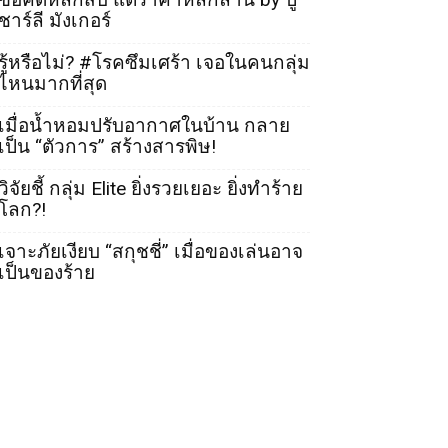
ชาร์ลี มังเกอร์
รู้หรือไม่? #โรคซึมเศร้า เจอในคนกลุ่ม
ไหนมากที่สุด
เมื่อน้ำหอมปรับอากาศในบ้าน กลาย
เป็น “ตัวการ” สร้างสารพิษ!
วิจัยชี้ กลุ่ม Elite ยิ่งรวยเยอะ ยิ่งทำร้าย
โลก?!
เจาะภัยเงียบ “สกุชชี่” เมื่อของเล่นอาจ
เป็นของร้าย