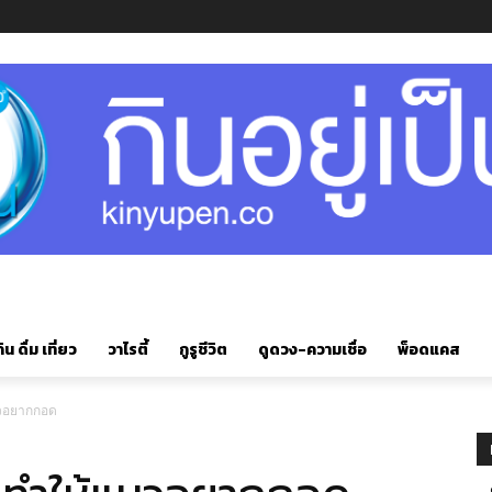
ิน ดื่ม เที่ยว
วาไรตี้
กูรูชีวิต
ดูดวง-ความเชื่อ
พ็อดแคส
มวอยากกอด