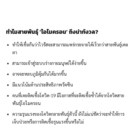
ทำไมสายพันธุ์
‘
โอไมครอน
’
ถึงน่ากังวล?
ทำให้เชื่อกันว่าไวรัสจะสามารถแพร่กระจายได้เร็วกว่าสายพันธุ์เดล
ตา
สามารถเข้าสู่ระบบร่างกายมนุษย์ได้ง่ายขึ้น
อาจจะหลบภูมิคุ้มกันได้มากขึ้น
มีแนวโน้มต้านประสิทธิภาพวัคซีน
คนที่เคยติดเชื้อโควิด-19 มีโอกาสที่จะติดเชื้อซ้ำได้จากโควิดสาย
พันธุ์โอไมครอน
ความรุนแรงของโควิดกลายพันธุ์ตัวนี้ ยังไม่แน่ชัดว่าจะทำให้การ
เจ็บป่วยหรือการติดเชื้อรุนแรงขึ้นหรือไม่