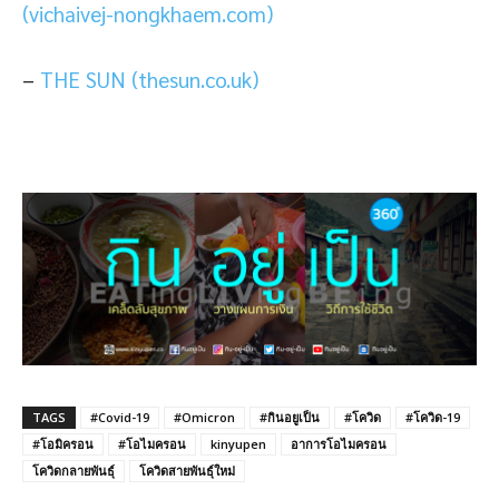
(vichaivej-nongkhaem.com)
–
THE SUN (thesun.co.uk)
TAGS
#Covid-19
#Omicron
#กินอยูเป็น
#โควิด
#โควิด-19
#โอมิครอน
#โอไมครอน
kinyupen
อาการโอไมครอน
โควิดกลายพันธุ์
โควิดสายพันธุ์ใหม่