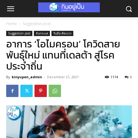
Home
Suggestion post
Suggestion post
จับกระแส
รับมือ-คิดบวก
อาการ ‘โอไมครอน’ โควิดสาย
พันธุ์ใหม่ แทนที่เดลต้า สู่โรค
ประจำถิ่น
By
kinyupen_admin
-
December 21, 2021
1114
0