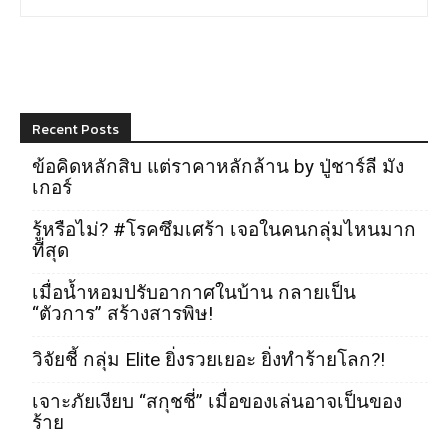
Recent Posts
ข้อคิดหลักสิบ แต่ราคาหลักล้าน by ปู่ชาร์ลี มัง
เกอร์
รู้หรือไม่? #โรคซึมเศร้า เจอในคนกลุ่มไหนมาก
ที่สุด
เมื่อน้ำหอมปรับอากาศในบ้าน กลายเป็น
“ตัวการ” สร้างสารพิษ!
วิจัยชี้ กลุ่ม Elite ยิ่งรวยเยอะ ยิ่งทำร้ายโลก?!
เจาะภัยเงียบ “สกุชชี่” เมื่อของเล่นอาจเป็นของ
ร้าย