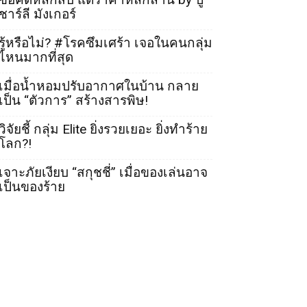
ชาร์ลี มังเกอร์
รู้หรือไม่? #โรคซึมเศร้า เจอในคนกลุ่ม
ไหนมากที่สุด
เมื่อน้ำหอมปรับอากาศในบ้าน กลาย
เป็น “ตัวการ” สร้างสารพิษ!
วิจัยชี้ กลุ่ม Elite ยิ่งรวยเยอะ ยิ่งทำร้าย
โลก?!
เจาะภัยเงียบ “สกุชชี่” เมื่อของเล่นอาจ
เป็นของร้าย