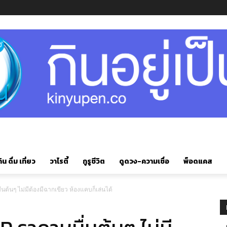
ิน ดื่ม เที่ยว
วาไรตี้
กูรูชีวิต
ดูดวง-ความเชื่อ
พ็อดแคส
นต้นๆ ไม่มีต้องมีฉากเขียว ห้องแคบก็เล่นได้