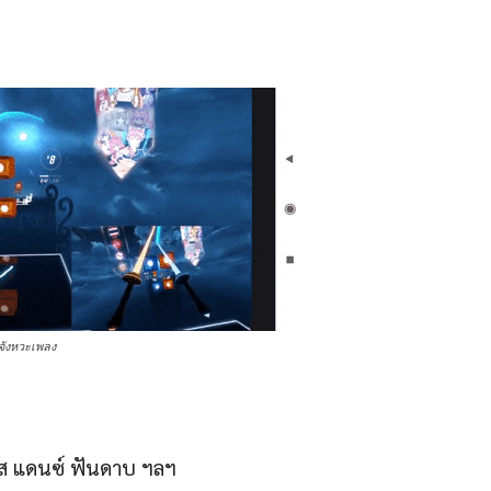
มจังหวะเพลง
ิส แดนซ์ ฟันดาบ ฯลฯ