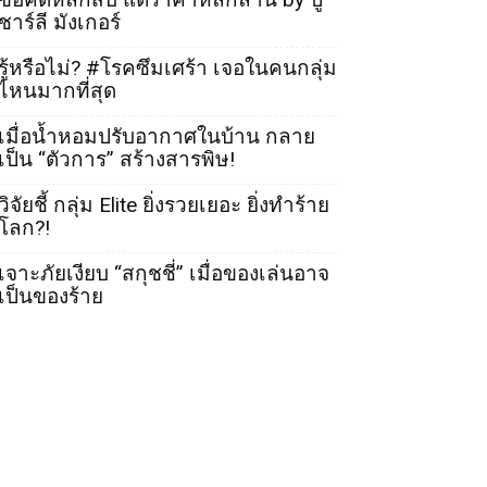
ชาร์ลี มังเกอร์
รู้หรือไม่? #โรคซึมเศร้า เจอในคนกลุ่ม
ไหนมากที่สุด
เมื่อน้ำหอมปรับอากาศในบ้าน กลาย
เป็น “ตัวการ” สร้างสารพิษ!
วิจัยชี้ กลุ่ม Elite ยิ่งรวยเยอะ ยิ่งทำร้าย
โลก?!
เจาะภัยเงียบ “สกุชชี่” เมื่อของเล่นอาจ
เป็นของร้าย