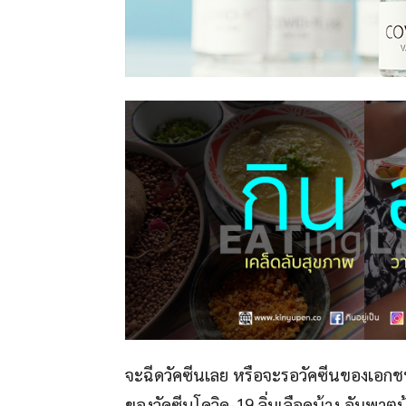
จะฉีดวัคซีนเลย หรือจะรอวัคซีนของเอกชนดี
ของวัคซีนโควิด-19 ลิ่มเลือดบ้าง อัมพาต