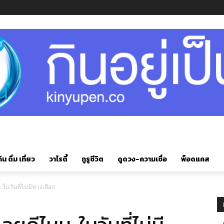
ิน ดื่ม เที่ยว
วาไรตี้
กูรูชีวิต
ดูดวง-ความเชื่อ
พ็อดแคส
.ในวันที่ไม่มีทางเลือก