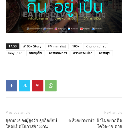
TAGS
#100+ Story
#Minimalist
100+
Khunphiphat
kinyupen
กินอยู่เป็น
ความต้องการ
ความว่างเปล่า
ความสุข
Previous article
Next article
ยุคทองของผู้สูงวัย ธุรกิจยักษ์
6 สิ่งอย่าหาทำ! ถ้าไม่อยากติด
ใหญ่เปิดโอกาสจ้างงาน
โควิด-19 ตาย