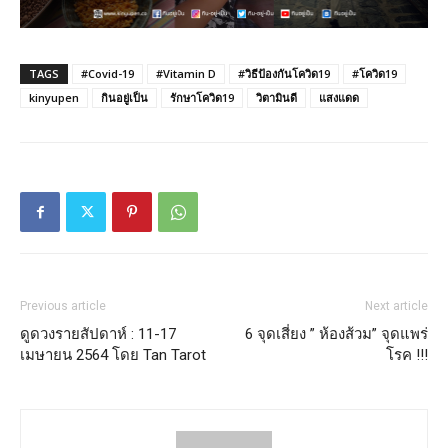
TAGS
#Covid-19
#Vitamin D
#วิธีป้องกันโควิด19
#โควิด19
kinyupen
กินอยู่เป็น
รักษาโควิด19
วิตามินดี
แสงแดด
Previous article
Next article
ดูดวงรายสัปดาห์ : 11-17
6 จุดเสี่ยง ” ห้องส้วม” จุดแพร่
เมษายน 2564 โดย Tan Tarot
โรค !!!