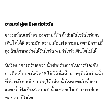
อารมณ์ผู้คนมีผลต่อไวรัส
อารมณ์ลบเศร้าหมองความถี่ต่ำ ถ้าสัมผัสไวรัสไวรัสจะ
เติบโตได้ดี ความรัก ความเผื่อแผ่ ความเมตตามีความถี่
สูง ถ้าเจ้าของร่างได้รับไวรัส พบว่าไวรัสเติบโตไม่ได้
นักวิทยาศาสตร์บอกว่า น้ำช่วยร่างกายในการป้องกัน
การติดเชื้อของโควิด19 ได้ ให้ดื่มน้ำมากๆ ยิ่งถ้าเป็นน้ำ
ที่รับพลังงานดี ๆ บรรจุไว้ เช่น น้ำในขวดแก้วที่ตาก
แดด น้ำฟังเสียงสวดมนต์ น้ำแช่ดอกไม้ ตามการศึกษา
ของ ดร. อิโมโต