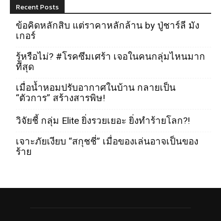
Recent Posts
ข้อคิดหลักสิบ แต่ราคาหลักล้าน by ปู่ชาร์ลี มัง
เกอร์
รู้หรือไม่? #โรคซึมเศร้า เจอในคนกลุ่มไหนมาก
ที่สุด
เมื่อน้ำหอมปรับอากาศในบ้าน กลายเป็น
“ตัวการ” สร้างสารพิษ!
วิจัยชี้ กลุ่ม Elite ยิ่งรวยเยอะ ยิ่งทำร้ายโลก?!
เจาะภัยเงียบ “สกุชชี่” เมื่อของเล่นอาจเป็นของ
ร้าย