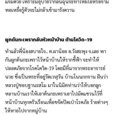
แจมด้วย เพราะมีอุบายว่ากลิ่นฉุนจะทำให้ผีไอหรือจาม
พอเหยื่อรู้ตัวจะไม่กล้าเข้ามารังควาน
ผูกต้นกะเพรากลับหัวหน้าบ้าน
ต้านโควิด-
19
ทำแล้วพี่น้องสบายใจ.. ต.ผาน้อย อ.วังสะพุง จ.เลย พา
กันผูกต้นกะเพราไว้หน้าบ้านให้รากชี้ฟ้า จะทำให้
ปลอดภัยจากโรคโควิด-19 โดยมีที่มาจากพระอาจารย์
นวย ซึ่งเป็นพระที่อยู่วัดเวฬุวัน บ้านโนนกกจาน ฝันว่า
หลวงปู่ชอบฐานะสโม มาในนิมิตท่านว่าให้บอกลูก
หลานบ้านเราให้เอาต้นกะเพราเอาไปมัดแขวนไว้ที่
หน้าบ้านทุกครัวเรือนเพื่อขจัดปัดเป่าโรคภัย ร้ายต่างๆ
ให้หายไปจากหมู่บ้าน