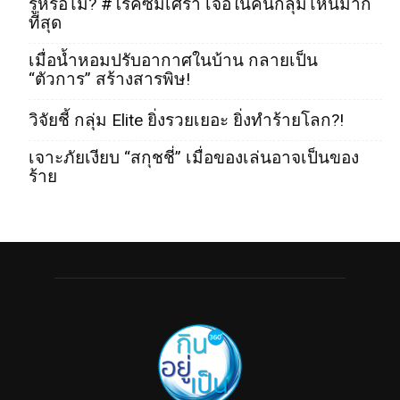
รู้หรือไม่? #โรคซึมเศร้า เจอในคนกลุ่มไหนมาก
ที่สุด
เมื่อน้ำหอมปรับอากาศในบ้าน กลายเป็น
“ตัวการ” สร้างสารพิษ!
วิจัยชี้ กลุ่ม Elite ยิ่งรวยเยอะ ยิ่งทำร้ายโลก?!
เจาะภัยเงียบ “สกุชชี่” เมื่อของเล่นอาจเป็นของ
ร้าย