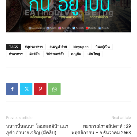
TAGS
#สูตรอาหาร
#เมนูทำง่าย
kinyupen
กินอยู่เป็น
ทำอาหาร
ผัดซีอิ๊ว
วิธีทำผัดซีอิ๊ว
เมนูผัด
เส้นใหญ่
Previous article
Next article
หนาวนี้นอนนา โฮมสเตย์บ้านนา
พยากรณ์รายสัปดาห์ : 29
ภูคำ อำนาจเจริญ (มีคลิป)
พฤศจิกายน – 5 ธันวาคม 2563